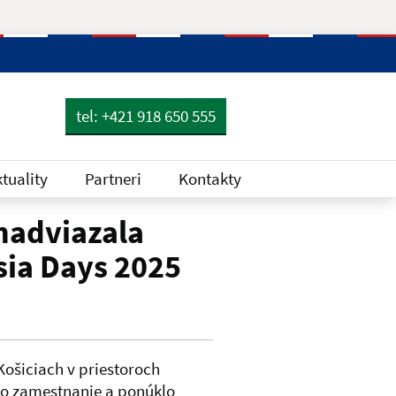
tel: +421 918 650 555
tuality
Partneri
Kontakty
nadviazala
sia Days 2025
Košiciach v priestoroch
v o zamestnanie a ponúklo