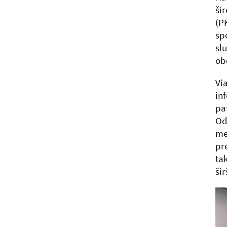
ši
(P
sp
sl
obč
Vi
in
pa
Od
me
pr
ta
ši