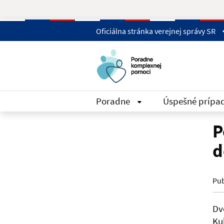
Skip to main content
Oficiálna stránka verejnej správy SR
Poradne
Úspešné prípa
P
d
Pub
Dv
Ku