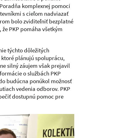
aj Poradňa komplexnej pomoci
tevníkmi s cieľom nadviazať
m bolo zviditeľniť bezplatné
l, že PKP pomáha všetkým
ie týchto dôležitých
 ktoré plánujú spoluprácu,
e silný záujem však prejavil
formácie o službách PKP
ň do budúcna ponúkol možnosť
utiach vedenia odborov. PKP
ezpečiť dostupnú pomoc pre