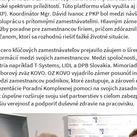
roké spektrum príležitostí. Túto platformu však využila 
KP). Koordinátor Mgr. Dávid Ivanoc z PKP bol medzi návš
oluprácu s prítomnými zamestnávateľmi. Hlavným zámero
užby poradne pre zamestnancov firiem, pričom zdôrazni
anom, ktorí sa rozhodnú riešiť ťažké životné situácie.
acero kľúčových zamestnávateľov prejavilo záujem o šíren
formácií medzi svojich zamestnancov. Medzi spoločnosti,
tria napríklad T-Systems, LIDL a DPB Slovakia. Mimoriadn
borový zväz KOVO. OZ KOVO vyjadrilo zámer posunúť in
dzi zamestnancov podnikov, ktoré zastupuje, a zárove
ezentácie Poradní Komplexnej pomoci na svojich zasadn
k úspešne rozširuje svoju sieť partnerstiev s cieľom zab
ršiu verejnosť a podporiť duševné zdravie na pracovisku.