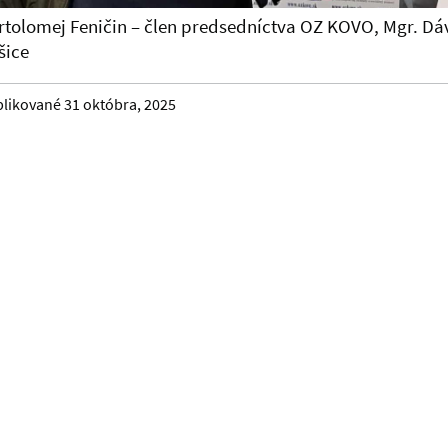
rtolomej
Feničin
– člen predsedníctva OZ KOVO,
Mgr. Dá
šice
likované 31 októbra, 2025