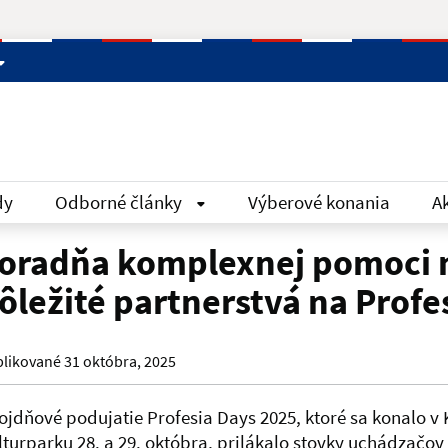
dy
Odborné články
Výberové konania
Ak
oradňa komplexnej pomoci 
ôležité partnerstvá na Profe
likované 31 októbra, 2025
ojdňové podujatie Profesia Days 2025, ktoré sa konalo v 
lturparku 28. a 29. októbra, prilákalo stovky uchádzačo